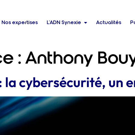
Nos expertises
L’ADN Synexie
Actualités
Po
ce :
Anthony Bou
: la cybersécurité, un e