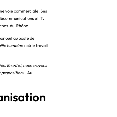
 une voie commerciale. Ses
élécommunications et IT.
ouches-du-Rhône.
épanouit au poste de
aille humaine
» où le travail
és. En effet, nous croyons
e proposition
« . Au
anisation