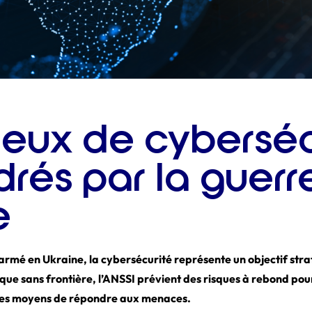
jeux de cyberséc
rés par la guerr
e
 armé en Ukraine, la cybersécurité représente un objectif stra
ue sans frontière, l’ANSSI prévient des risques à rebond pour
 les moyens de répondre aux menaces.