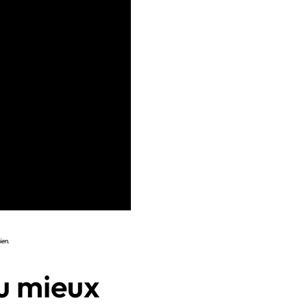
ien.
au mieux