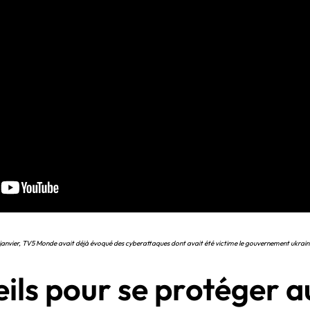
janvier, TV5 Monde avait déjà évoqué des cyberattaques dont avait été victime le gouvernement ukrain
ils pour se protéger 