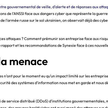
ntre gouvernemental de veille, d’alerte et de réponses aux att
ions de l’ANSSI face aux dangers cyber que représente la guerre. 
ée de l’armée russe sur le sol ukrainien, on observait déjà des cy
 ces attaques ? Comment prémunir son entreprise face aux risques
 rapport et les recommandations de Synexie face à ces nouvell
 la menace
s n’ont pour le moment eu qu’un impact limité sur les entreprise
sécurité des systèmes d’information nous met en garde et nous dé
 de service distribué (DDoS) d’institutions gouvernementales, 
nse, des groupes hacktivistes ont aussi mené des attaques sur de