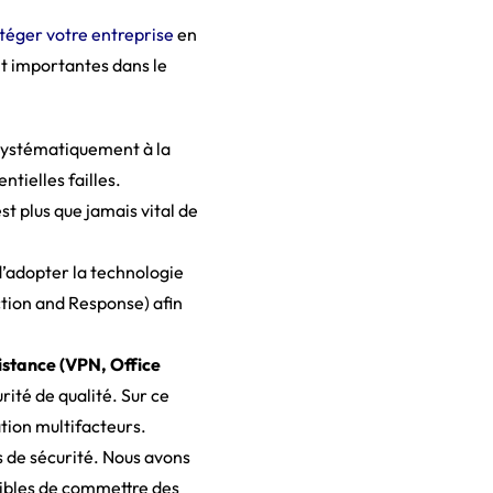
otéger votre entreprise
en
t importantes dans le
systématiquement à la
ntielles failles.
st plus que jamais vital de
adopter la technologie
tion and Response) afin
distance (VPN, Office
rité de qualité. Sur ce
ation multifacteurs.
s de sécurité. Nous avons
ptibles de commettre des