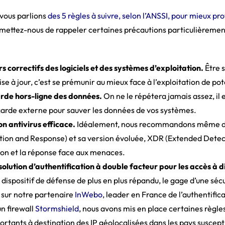
vous parlions
des 5 règles à suivre, selon l’ANSSI, pour mieux pr
ettez-nous de rappeler certaines précautions particulièremen
s correctifs des logiciels et des systèmes d’exploitation.
Être 
 à jour, c’est se prémunir au mieux face à l’exploitation de pote
arde hors-ligne des données.
On ne le répétera jamais assez, il e
garde externe pour sauver les données de vos systèmes.
on antivirus efficace.
Idéalement, nous recommandons même d’
ion and Response) et sa version évoluée, XDR (Extended Detec
ion et la réponse face aux menaces.
solution d’authentification à double facteur pour les accès à 
dispositif de défense de plus en plus répandu, le gage d’une sécu
 sur notre partenaire
InWebo
, leader en France de l’authentific
un firewall
Stormshield
, nous avons mis en place certaines règle
 sortants à destination des IP géolocalisées dans les pays susce