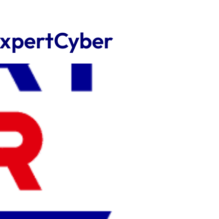
 ExpertCyber