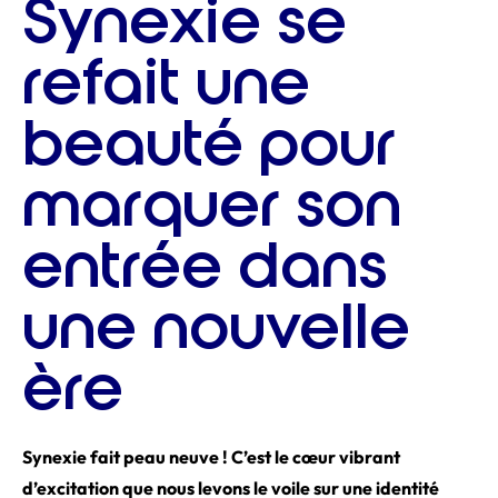
Synexie se
refait une
beauté pour
marquer son
entrée dans
une nouvelle
ère
Synexie fait peau neuve ! C’est le cœur vibrant
d’excitation que nous levons le voile sur une identité