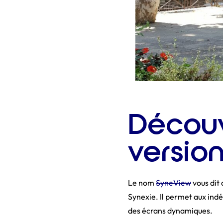
Découv
versio
Le nom
SyneView
vous dit 
Synexie. Il permet aux ind
des écrans dynamiques.