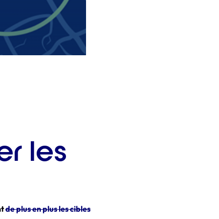
r les
nt
de plus en plus les cibles