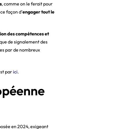
s
, comme on le ferait pour
ce façon d’
engager tout le
tion des compétences et
nique de signalement des
uées par de nombreux
est par
ici
.
ropéenne
posée en 2024, exigeant