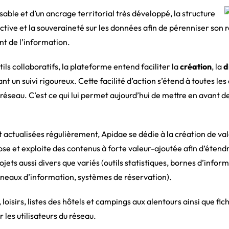
able et d’un ancrage territorial très développé, la structure
lective et la souveraineté sur les données afin de pérenniser son 
nt de l’information.
ils collaboratifs, la plateforme entend faciliter la
création
, la
d
nt un suivi rigoureux. Cette facilité d’action s’étend à toutes les 
 réseau. C’est ce qui lui permet aujourd’hui de mettre en avant d
 actualisées régulièrement, Apidae se dédie à la création de val
se et exploite des contenus à forte valeur-ajoutée afin d’étendre l
ojets aussi divers que variés (outils statistiques, bornes d’infor
anneaux d’information, systèmes de réservation).
s, loisirs, listes des hôtels et campings aux alentours ainsi que fi
 les utilisateurs du réseau.