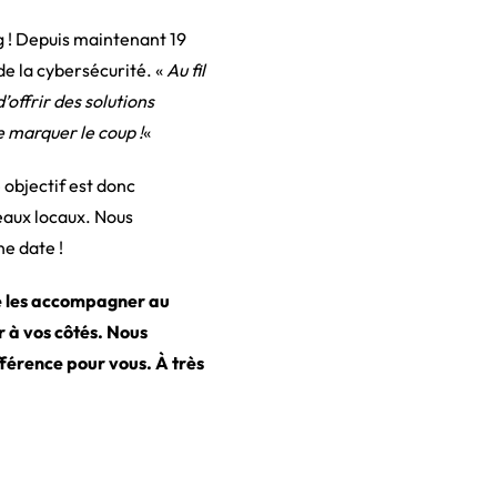
ng ! Depuis maintenant 19
de la cybersécurité. «
Au fil
’offrir des solutions
e marquer le coup !
«
e objectif est donc
eaux locaux. Nous
e date !
de les accompagner au
r à vos côtés. Nous
férence pour vous. À très