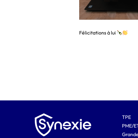
Félicitations à lui
TPE
PME/E
Grande